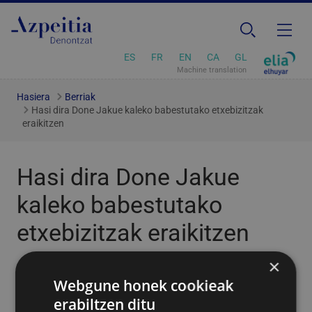
ES
FR
EN
CA
GL
Machine translation
Hasiera
Berriak
Hasi dira Done Jakue kaleko babestutako etxebizitzak
eraikitzen
Hasi dira Done Jakue
kaleko babestutako
etxebizitzak eraikitzen
×
2020/10/29
Webgune honek cookieak
erabiltzen ditu