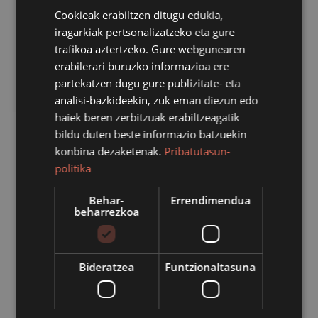
Cookieak erabiltzen ditugu edukia,
iragarkiak pertsonalizatzeko eta gure
trafikoa aztertzeko. Gure webgunearen
erabilerari buruzko informazioa ere
partekatzen dugu gure publizitate- eta
analisi-bazkideekin, zuk eman diezun edo
haiek beren zerbitzuak erabiltzeagatik
bildu duten beste informazio batzuekin
konbina dezaketenak.
Pribatutasun-
politika
Behar-
Errendimendua
beharrezkoa
Azpeitiko Udalak Donejakue kaleko 7. zenbakian, apaiz
etxean, lau etxebizitza tasatuak eraikitzeko obrak abian
jarri ditu. Covid-19ak eragindako alarma egoera dela eta
Bideratzea
Funtzionaltasuna
martxoko alarma egoeran administrazio epeak etenda
izan ziren. Tarte horretan, ordea, Udalak lanean jarraitu
zuen eta ahal izan bezain pronto abian jarri zuen