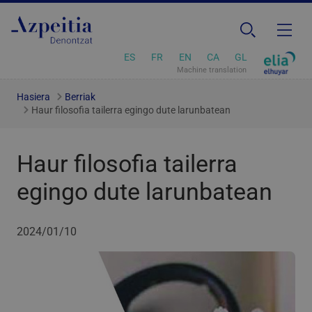
ES
FR
EN
CA
GL
Machine translation
Hasiera
Berriak
Haur filosofia tailerra egingo dute larunbatean
Haur filosofia tailerra
egingo dute larunbatean
2024/01/10