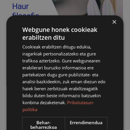
×
Webgune honek cookieak
erabiltzen ditu
Cookieak erabiltzen ditugu edukia,
iragarkiak pertsonalizatzeko eta gure
trafikoa aztertzeko. Gure webgunearen
erabilerari buruzko informazioa ere
partekatzen dugu gure publizitate- eta
analisi-bazkideekin, zuk eman diezun edo
haiek beren zerbitzuak erabiltzeagatik
bildu duten beste informazio batzuekin
konbina dezaketenak.
Pribatutasun-
politika
Behar-
Errendimendua
beharrezkoa