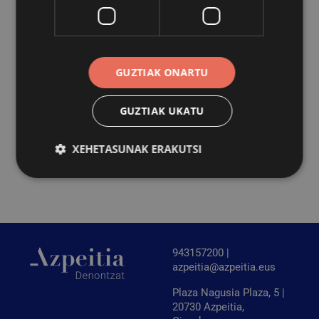
Izen emateko edota informazio gehiagorako Iraurgi
Berritzenekin jarri behar da harremanetan: telefonoz 688
601 299 (Ione Eizagirre) edota emailez
ieizagirre@iraurgiberritzen.eus.
GUZTIAK ONARTU
Ikastaroa Lanzituz, lan sozietateak sortuz programaren
GUZTIAK UKATU
baitakoa da eta langabetuen lan munduratzea sustatzen
du, lan sozietateen eredua oinarritzat harturik eta
XEHETASUNAK ERAKUTSI
ekintzailetasuna sustatuz.
Behar-beharrezkoa
Errendimendua
Bideratzea
Funtzionaltasuna
943157200 |
Behar-beharrezkoak diren cookiek webgunearen
oinarrizko funtzionalitateak ahalbidetzen dituzte,
azpeitia@azpeitia.eus
esate baterako erabiltzaileen saioa hastea eta
kontuen kudeaketa. Webgunea ezin da behar bezala
Plaza Nagusia Plaza, 5 |
erabili guztiz beharrezkoak diren cookierik gabe.
20730 Azpeitia,