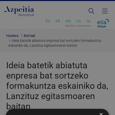
ES
FR
EN
CA
GL
Machine translation
Hasiera
Berriak
Ideia batetik abiatuta enpresa bat sortzeko formakuntza
eskainiko da, Lanzituz egitasmoaren baitan
Ideia batetik abiatuta
enpresa bat sortzeko
formakuntza eskainiko da,
Lanzituz egitasmoaren
baitan
×