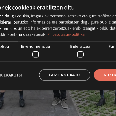
ek cookieak erabiltzen ditu
en ditugu edukia, iragarkiak pertsonalizatzeko eta gure trafikoa a
lerari buruzko informazioa ere partekatzen dugu gure publizitate
eman diezun edo haiek beren zerbitzuak erabiltzeagatik bildu dut
ekin konbina dezaketenak.
Pribatutasun-politika
ezkoa
Errendimendua
Bideratzea
Fun
K ERAKUTSI
GUZTIAK UKATU
GUZTI
Behar-beharrezkoa
Errendimendua
Bideratzea
Funtzionaltasuna
ren cookiek webgunearen oinarrizko funtzionalitateak ahalbidetzen dituzte, esate bat
tuen kudeaketa. Webgunea ezin da behar bezala erabili guztiz beharrezkoak diren cooki