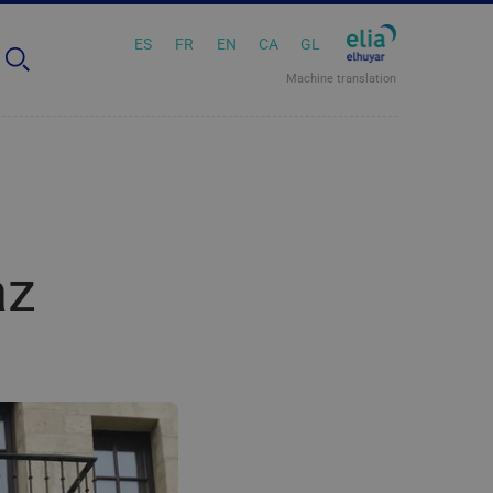
ES
FR
EN
CA
GL
Machine translation
az