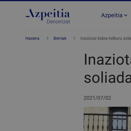
Azpeitia
Hasiera
Berriak
Inaziotar bidea helburu solia
Inaziot
soliada
2021/07/02