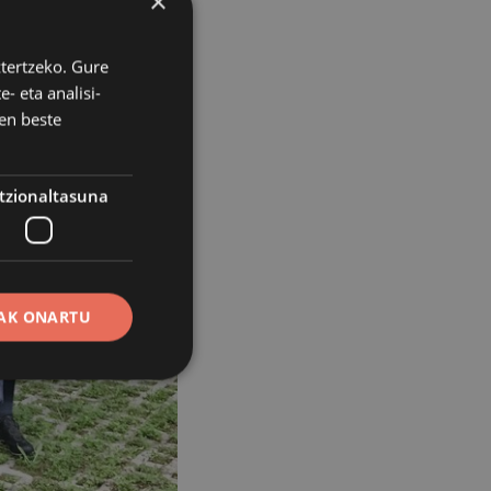
×
ztertzeko. Gure
- eta analisi-
en beste
tzionaltasuna
AK ONARTU
erako erabiltzaileen
erik gabe.