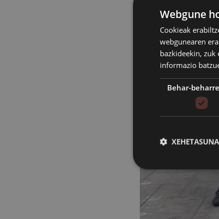
Webgune hon
Cookieak erabiltz
webgunearen erabi
bazkideekin, zuk 
informazio batzu
Behar-beharr
XEHETASUNA
Behar-beharrezkoak di
saioa hastea eta kon