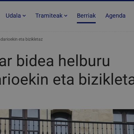
Udala
Tramiteak
Berriak
Agenda
darioekin eta bizikletaz
ar bidea helburu
rioekin eta biziklet