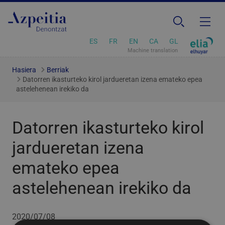
ES
FR
EN
CA
GL
Machine translation
Hasiera
Berriak
Datorren ikasturteko kirol jardueretan izena emateko epea
astelehenean irekiko da
Datorren ikasturteko kirol
jardueretan izena
emateko epea
astelehenean irekiko da
2020/07/08