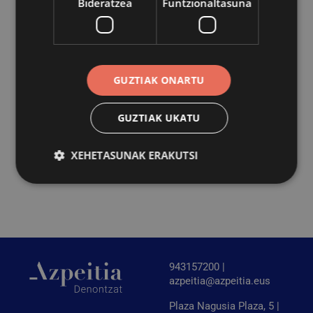
Bideratzea
Funtzionaltasuna
ikasturteko kirol jardueren eskaintza. Ikastaroak irailean
hasiko dira eta izen emateko epea irekita izango da
datorren astelehenetik. Inskripzioa, ohi bezala
igerilekuko harreran egin beharko da.
GUZTIAK ONARTU
Haur eta gazteei bideratutako kirol jarduerak, gorputz
GUZTIAK UKATU
orekatua lortzeko saioak, gorputza aktibatu eta sasoian
jartzekoan, intentsitate altuko jarduerak eta uretako
jarduerak antolatu dira 2020/2021 ikasturterako.
XEHETASUNAK ERAKUTSI
Behar-beharrezkoa
Errendimendua
Bideratzea
Funtzionaltasuna
Behar-beharrezkoak diren cookiek webgunearen
943157200 |
oinarrizko funtzionalitateak ahalbidetzen dituzte,
azpeitia@azpeitia.eus
esate baterako erabiltzaileen saioa hastea eta
kontuen kudeaketa. Webgunea ezin da behar bezala
erabili guztiz beharrezkoak diren cookierik gabe.
Plaza Nagusia Plaza, 5 |