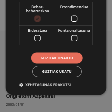
Behar-
Errendimendua
beharrezkoa
Bideratzea
Funtzionaltasuna
BERRI ERLAZIONATUAK
GUZTIAK ONARTU
UDALA
Ongi etorri Azpeitira!
GUZTIAK UKATU
2003/01/01
XEHETASUNAK ERAKUTSI
UDALA
Ongi etorri Azpeitira!
2003/01/01
Behar-beharrezkoa
Errendimendua