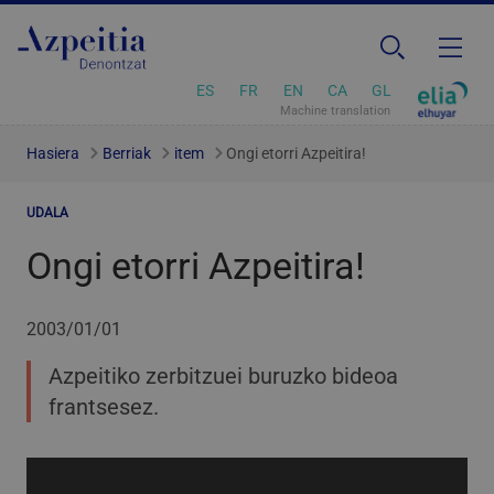
ES
FR
EN
CA
GL
Machine translation
Hasiera
Berriak
item
Ongi etorri Azpeitira!
UDALA
Ongi etorri Azpeitira!
2003/01/01
Azpeitiko zerbitzuei buruzko bideoa
frantsesez.