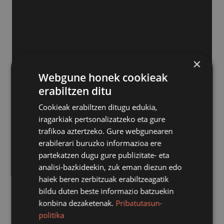
×
Webgune honek cookieak
erabiltzen ditu
Cookieak erabiltzen ditugu edukia,
iragarkiak pertsonalizatzeko eta gure
trafikoa aztertzeko. Gure webgunearen
erabilerari buruzko informazioa ere
partekatzen dugu gure publizitate- eta
analisi-bazkideekin, zuk eman diezun edo
haiek beren zerbitzuak erabiltzeagatik
bildu duten beste informazio batzuekin
konbina dezaketenak.
Pribatutasun-
politika