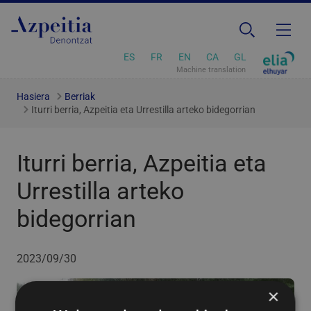
ES
FR
EN
CA
GL
Machine translation
Hasiera
Berriak
Iturri berria, Azpeitia eta Urrestilla arteko bidegorrian
Iturri berria, Azpeitia eta
Urrestilla arteko
bidegorrian
2023/09/30
×