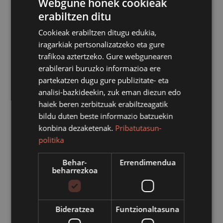
Webgune honek cookieak
erabiltzen ditu
Cookieak erabiltzen ditugu edukia,
iragarkiak pertsonalizatzeko eta gure
trafikoa aztertzeko. Gure webgunearen
erabilerari buruzko informazioa ere
partekatzen dugu gure publizitate- eta
analisi-bazkideekin, zuk eman diezun edo
haiek beren zerbitzuak erabiltzeagatik
bildu duten beste informazio batzuekin
konbina dezaketenak.
Pribatutasun-
politika
Behar-
Errendimendua
beharrezkoa
Bideratzea
Funtzionaltasuna