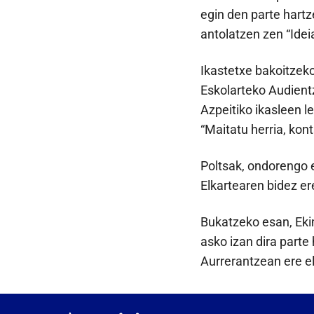
egin den parte hartz
antolatzen zen “Idei
Ikastetxe bakoitzek
Eskolarteko Audientz
Azpeitiko ikasleen le
“Maitatu herria, kon
Poltsak, ondorengo 
Elkartearen bidez er
Bukatzeko esan, Eki
asko izan dira parte
Aurrerantzean ere el