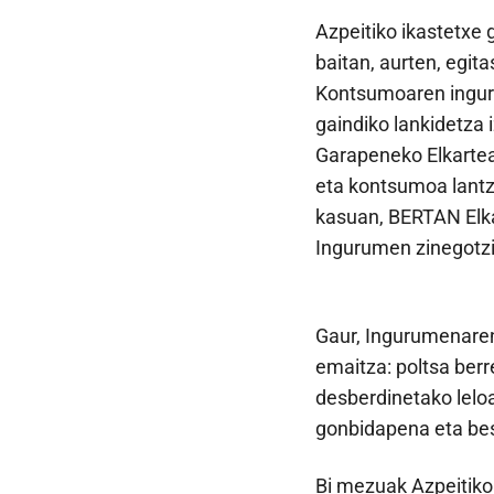
Azpeitiko ikastetxe
baitan, aurten, egit
Kontsumoaren inguru
gaindiko lankidetza
Garapeneko Elkartea
eta kontsumoa lantz
kasuan, BERTAN Elka
Ingurumen zinegotzi
Gaur, Ingurumenaren
emaitza: poltsa berr
desberdinetako lelo
gonbidapena eta bes
Bi mezuak Azpeitiko