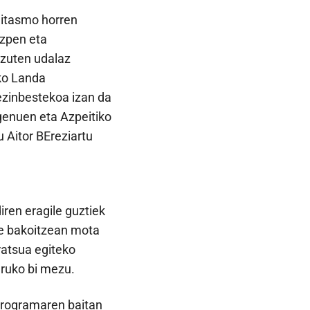
gitasmo horren
izpen eta
 zuten udalaz
ako Landa
ezinbestekoa izan da
genuen eta Azpeitiko
 Aitor BEreziartu
ren eragile guztiek
lde bakoitzean mota
ratsua egiteko
uruko bi mezu.
programaren baitan