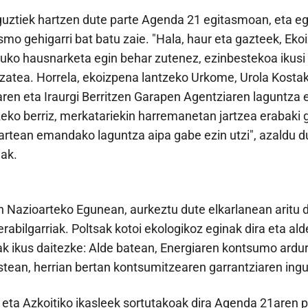
 guztiek hartzen dute parte Agenda 21 egitasmoan, eta e
asmo gehigarri bat batu zaie. "Hala, haur eta gazteek, Eko
ko hausnarketa egin behar zutenez, ezinbestekoa ikusi
 izatea. Horrela, ekoizpena lantzeko Urkome, Urola Kost
ren eta Iraurgi Berritzen Garapen Agentziaren laguntza 
eko berriz, merkatariekin harremanetan jartzea erabaki 
rtean emandako laguntza aipa gabe ezin utzi", azaldu du
ak.
 Nazioarteko Egunean, aurkeztu dute elkarlanean aritu di
erabilgarriak. Poltsak kotoi ekologikoz eginak dira eta a
ak ikus daitezke: Alde batean, Energiaren kontsumo ardu
tean, herrian bertan kontsumitzearen garrantziaren ing
 eta Azkoitiko ikasleek sortutakoak dira Agenda 21aren 