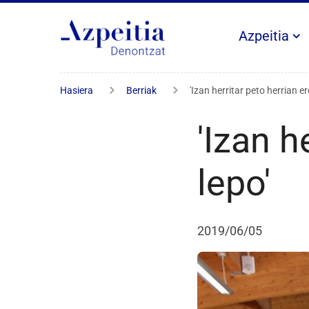
Azpeitia
Hasiera
Berriak
'Izan herritar peto herrian er
'Izan h
lepo'
2019/06/05