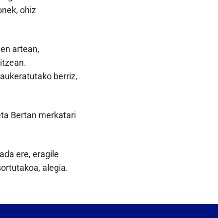
onek, ohiz
en artean,
itzean.
 aukeratutako berriz,
eta Bertan merkatari
da ere, eragile
sortutakoa, alegia.