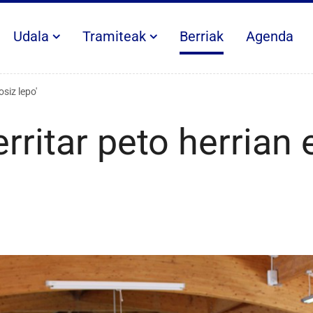
Udala
Tramiteak
Berriak
Agenda
osiz lepo'
erritar peto herrian 