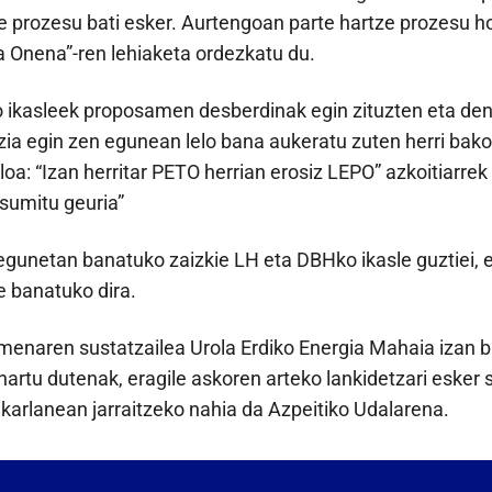
e prozesu bati esker. Aurtengoan parte hartze prozesu h
a Onena”-ren lehiaketa ordezkatu du.
o ikasleek proposamen desberdinak egin zituzten eta den
ia egin zen egunean lelo bana aukeratu zuten herri bako
loa: “Izan herritar PETO herrian erosiz LEPO” azkoitiarrek
tsumitu geuria”
egunetan banatuko zaizkie LH eta DBHko ikasle guztiei, 
e banatuko dira.
menaren sustatzailea Urola Erdiko Energia Mahaia izan ba
 hartu dutenak, eragile askoren arteko lankidetzari esker 
karlanean jarraitzeko nahia da Azpeitiko Udalarena.