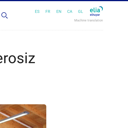
ES
FR
EN
CA
GL
Machine translation
erosiz