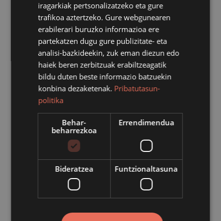
iragarkiak pertsonalizatzeko eta gure
2021/10/13
trafikoa aztertzeko. Gure webgunearen
erabilerari buruzko informazioa ere
partekatzen dugu gure publizitate- eta
analisi-bazkideekin, zuk eman diezun edo
haiek beren zerbitzuak erabiltzeagatik
bildu duten beste informazio batzuekin
konbina dezaketenak.
Pribatutasun-
politika
Behar-
Errendimendua
Jose Artetxe kalean, 9 eta 15 etxe-atarien aurrean,
beharrezkoa
azpiegiturak eta zerbitzuak berritzeko egin behar
dituzten obrak direla eta, zati horretan, errepidean,
ibilgailuentzat errai bakarra izango da erabilgarri
Bideratzea
Funtzionaltasuna
datorren astelehenetik aurrera (hilak 18).
Ibilgailuen trafikoa semaforo bidez zuzenduko da
astelehenetik aurrera, eta bi noranzkoetan aldizkako