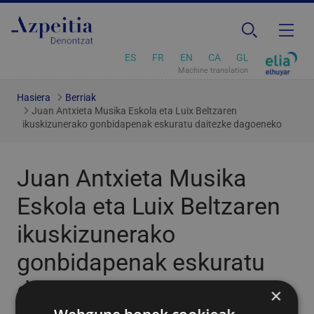
ES
FR
EN
CA
GL
Machine translation
Hasiera
Berriak
Juan Antxieta Musika Eskola eta Luix Beltzaren
ikuskizunerako gonbidapenak eskuratu daitezke dagoeneko
Juan Antxieta Musika
Eskola eta Luix Beltzaren
ikuskizunerako
gonbidapenak eskuratu
daitezke dagoeneko
×