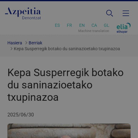
ES
FR
EN
CA
GL
Machine translation
Hasiera
Berriak
Kepa Susperregik botako du saninazioetako txupinazoa
Kepa Susperregik botako
du saninazioetako
txupinazoa
2025/06/30