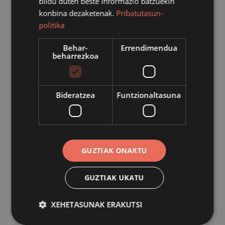
bildu duten beste informazio batzuekin
konbina dezaketenak.
Pribatutasun-
Hiru hamarkadaz Azpeitiko erretore izan ostean, iaz
politika
Zarautzera lekualdatu zuten Kepa Susperregi. Herritik
joango zela jakindakoan, elkarte eta eragile batek baino
Behar-
Errendimendua
beharrezkoa
gehiagok antolatu zizkioten agur ekitaldiak, egindako
lana eskertzeko. “Aitortza horiei gehituko zaie, orain,
txupinazoa botatzeko aukera izatea”, esan du Mikel
Bideratzea
Funtzionaltasuna
Odriozola Festa batzordeburuak.
Partaidetza handia
Azpeitiko Udalak bigarren aldiz egin du partaidetza
GUZTIAK ONARTU
prozesu bat txupinazoa nork bota erabakitzeko. “Iaz,
harrituta geratu ginen izandako erantzunarekin, eta
GUZTIAK UKATU
aurten, oraindik eta handiagoa izan da partaidetza; bai
izenak proposatzeko fasean, bai gero lau hautagaien
XEHETASUNAK ERAKUTSI
artean bat aukeratzeko fasean ere”.