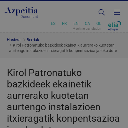
ES
FR
EN
CA
GL
Machine translation
Hasiera
Berriak
Kirol Patronatuko bazkideek ekainetik aurrerako kuotetan
aurtengo instalazioen itxieragatik konpentsazioa jasoko dute
Kirol Patronatuko
bazkideek ekainetik
aurrerako kuotetan
aurtengo instalazioen
itxieragatik konpentsazioa