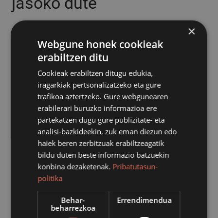
jasoko dute
×
2021/02/18
Webgune honek cookieak
erabiltzen ditu
Cookieak erabiltzen ditugu edukia,
iragarkiak pertsonalizatzeko eta gure
trafikoa aztertzeko. Gure webgunearen
erabilerari buruzko informazioa ere
partekatzen dugu gure publizitate- eta
analisi-bazkideekin, zuk eman diezun edo
haiek beren zerbitzuak erabiltzeagatik
bildu duten beste informazio batzuekin
konbina dezaketenak.
Pribatutasun-
politika
Koronabirus kasu positiboen gorakada dela eta,
Behar-
Errendimendua
beharrezkoa
Azpeitiko Udalak eraikin publikoak ixteko erabakia hartu