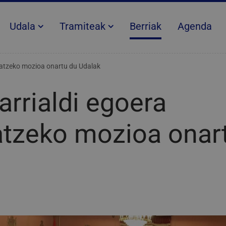
Udala
Tramiteak
Berriak
Agenda
aratzeko mozioa onartu du Udalak
arrialdi egoera
atzeko mozioa onar