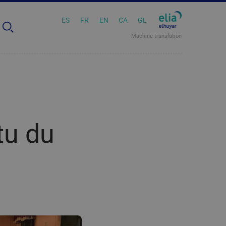
ES
FR
EN
CA
GL
Machine translation
tu du