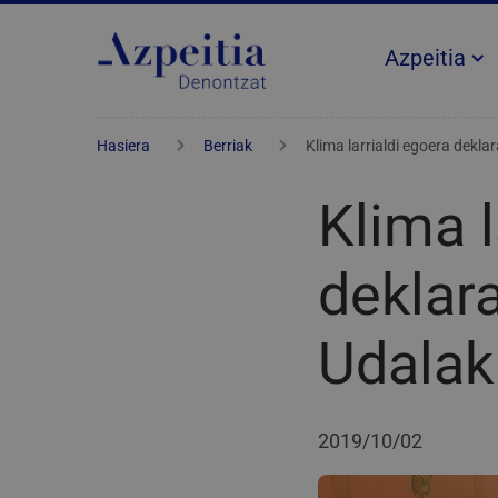
Azpeitia
Hasiera
Berriak
Klima larrialdi egoera dekl
Klima l
deklar
Udalak
2019/10/02