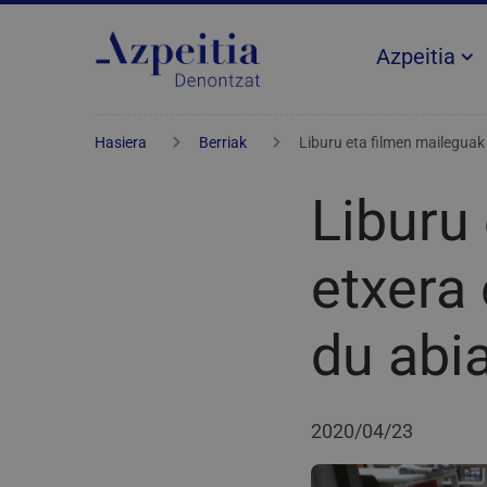
Azpeitia
Hasiera
Berriak
Liburu eta filmen maileguak
Liburu
etxera
du abi
2020/04/23