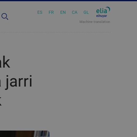
ES
FR
EN
CA
GL
Machine translation
ak
jarri
k