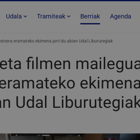
Udala
Tramiteak
Berriak
Agenda
 etxera eramateko ekimena jarri du abian Udal Liburutegiak
 eta filmen mailegu
 eramateko ekimena 
an Udal Liburutegia