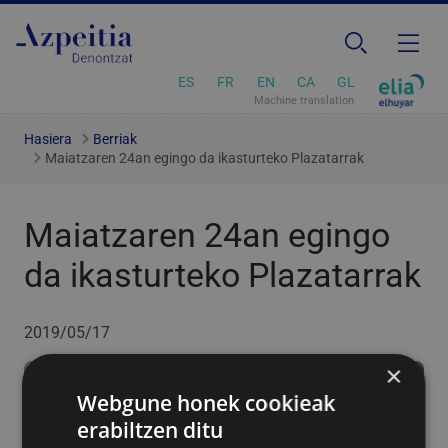
ES
FR
EN
CA
GL
Machine translation
Hasiera
Berriak
Maiatzaren 24an egingo da ikasturteko Plazatarrak
Maiatzaren 24an egingo
da ikasturteko Plazatarrak
2019/05/17
×
Webgune honek cookieak
erabiltzen ditu