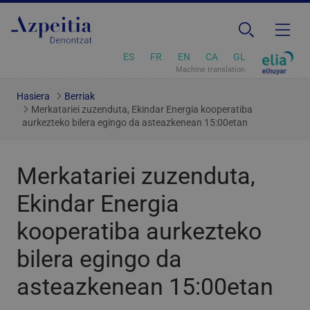
ES
FR
EN
CA
GL
Machine translation
Hasiera
Berriak
Merkatariei zuzenduta, Ekindar Energia kooperatiba
aurkezteko bilera egingo da asteazkenean 15:00etan
Merkatariei zuzenduta,
Ekindar Energia
kooperatiba aurkezteko
bilera egingo da
asteazkenean 15:00etan