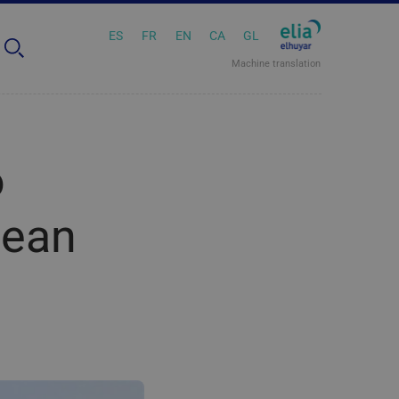
ES
FR
EN
CA
GL
Machine translation
o
dean