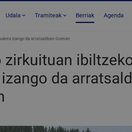
Udala
Tramiteak
Berriak
Agenda
 aukera izango da arratsaldean Goenan
zirkuituan ibiltzek
 izango da arratsal
n