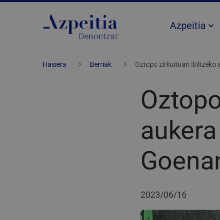
Azpeitia
Hasiera
Berriak
Oztopo zirkuituan ibiltzeko
Oztopo 
aukera
Goena
2023/06/16