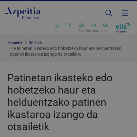
ES
FR
EN
CA
GL
Machine translation
Hasiera
Berriak
Patinetan ikasteko edo hobetzeko haur eta helduentzako
patinen ikastaroa izango da otsailetik
Patinetan ikasteko edo
hobetzeko haur eta
helduentzako patinen
ikastaroa izango da
otsailetik