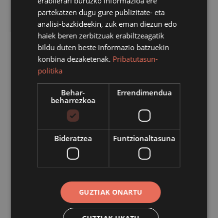
erabilerari buruzko informazioa ere
partekatzen dugu gure publizitate- eta
analisi-bazkideekin, zuk eman diezun edo
haiek beren zerbitzuak erabiltzeagatik
bildu duten beste informazio batzuekin
konbina dezaketenak.
Pribatutasun-
politika
Behar-
Errendimendua
beharrezkoa
Azpeitiko Udalak patinaje ikastaroa antolatu du
patinetan ibiltzen ikasi edo beren teknika hobetu nahi
duten haur eta helduentzat. Otsailetik apirilera bitartean
Bideratzea
Funtzionaltasuna
gauzatuko da ikastaroa eta helduei (hasi berrientzako
zein patinetan moldatzen direnentzakoan) eta Lehen
Hezkuntzako ikasleei zuzendutako ikastaroa izango da
(adinaren arabera, bi talde egingo dira).
GUZTIAK ONARTU
Helduentzako bi talde osatuko dira: hasi berrientzako