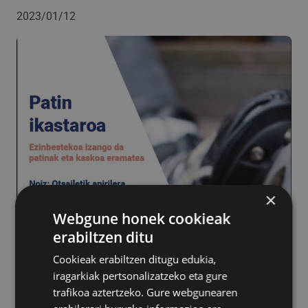
2023/01/12
×
Webgune honek cookieak
erabiltzen ditu
Cookieak erabiltzen ditugu edukia,
iragarkiak pertsonalizatzeko eta gure
trafikoa aztertzeko. Gure webgunearen