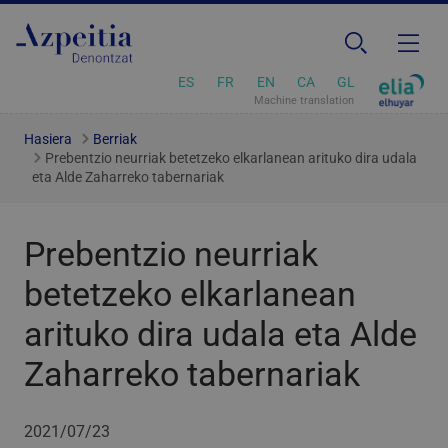
ES
FR
EN
CA
GL
Machine translation
Hasiera
Berriak
Prebentzio neurriak betetzeko elkarlanean arituko dira udala
eta Alde Zaharreko tabernariak
Prebentzio neurriak
betetzeko elkarlanean
arituko dira udala eta Alde
Zaharreko tabernariak
2021/07/23