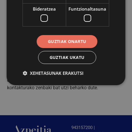
banderaren igoera eta jaitsiera ikusteko aukera eskainiko
Bideratzea
Funtzionaltasuna
du Udalak. Bi zozketa egingo dira, eta herritarrek izena
ematerakoan zehaztu beharko dute zein egunetan edo
bietan ikusi nahi duten danborrada udaletxeko balkoitik.
Asteazkena (10:00ak arte) dute horretarako aukera.
GUZTIAK ONARTU
Izena ematen dutenen artean 8 bikotek izango dute egun
GUZTIAK UKATU
bakoitzean balkoira igotzeko aukera. Zozketan parte
hartzeko
udalzozketak@azpeitia.eus
helbidera idatzi edo
XEHETASUNAK ERAKUTSI
943 15 70 68 telefonora deitu eta izen abizenak, zein
egunetako zozketan parte hartu nahi duten eta
kontakturako zenbaki bat utzi beharko dute.
Behar-beharrezkoa
Errendimendua
Bideratzea
Funtzionaltasuna
Behar-beharrezkoak diren cookiek webgunearen
oinarrizko funtzionalitateak ahalbidetzen dituzte,
esate baterako erabiltzaileen saioa hastea eta
943157200 |
kontuen kudeaketa. Webgunea ezin da behar bezala