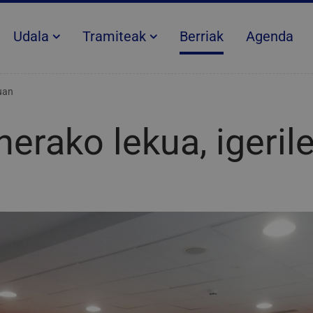
Udala
Tramiteak
Berriak
Agenda
uan
erako lekua, igeril