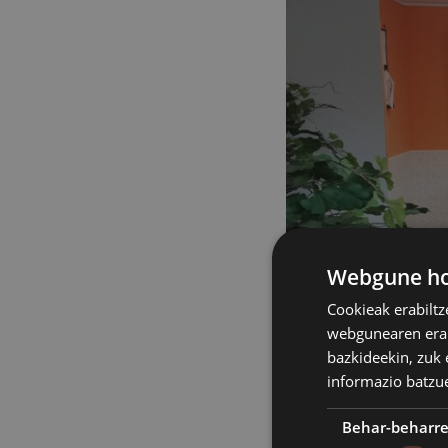
Webgune hon
Cookieak erabiltz
webgunearen erabi
bazkideekin, zuk 
informazio batzu
Behar-beharr