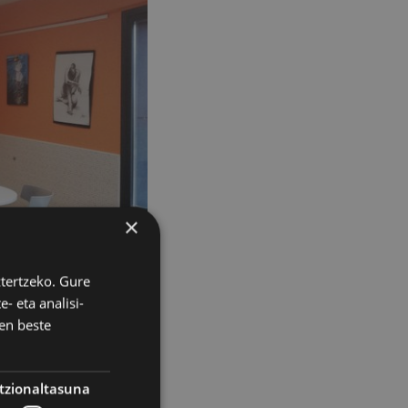
×
ztertzeko. Gure
- eta analisi-
en beste
tzionaltasuna