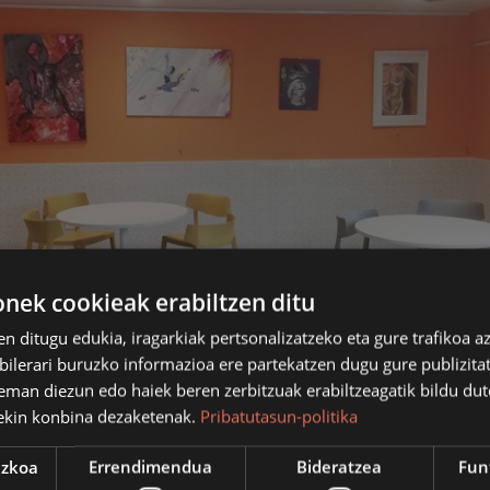
ek cookieak erabiltzen ditu
en ditugu edukia, iragarkiak pertsonalizatzeko eta gure trafikoa a
lerari buruzko informazioa ere partekatzen dugu gure publizitate
eman diezun edo haiek beren zerbitzuak erabiltzeagatik bildu dut
ekin konbina dezaketenak.
Pribatutasun-politika
ezkoa
Errendimendua
Bideratzea
Fun