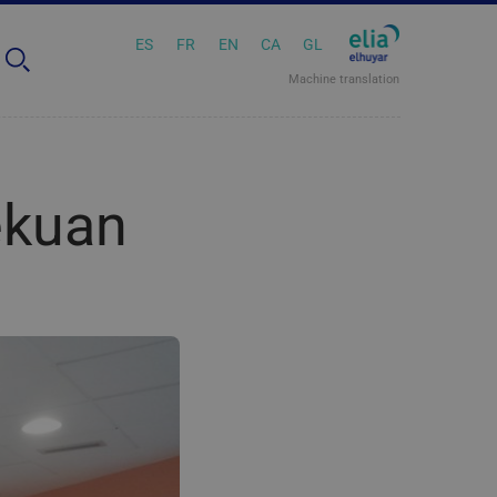
ES
FR
EN
CA
GL
Machine translation
ekuan