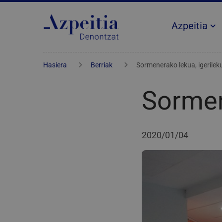
Azpeitia
Hasiera
Berriak
Sormenerako lekua, igerilek
Sormen
2020/01/04