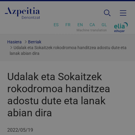
ES
FR
EN
CA
GL
Machine translation
Hasiera
Berriak
Udalak eta Sokaitzek rokodromoa handitzea adostu dute eta
lanak abian dira
Udalak eta Sokaitzek
rokodromoa handitzea
adostu dute eta lanak
abian dira
2022/05/19