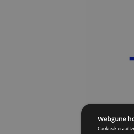
Webgune hon
Cookieak erabiltz