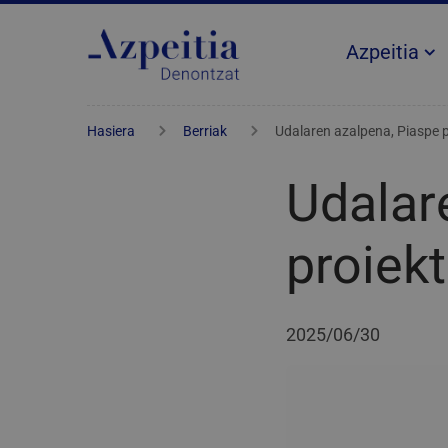
Azpeitia
Hasiera
Berriak
Udalaren azalpena, Piaspe 
Udalar
proiek
2025/06/30