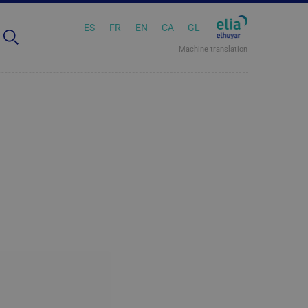
ES
FR
EN
CA
GL
Machine translation