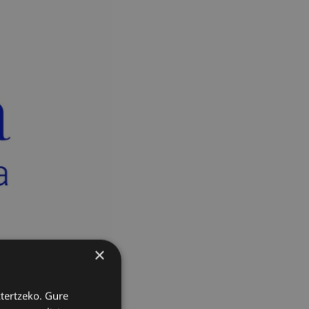
×
ztertzeko. Gure