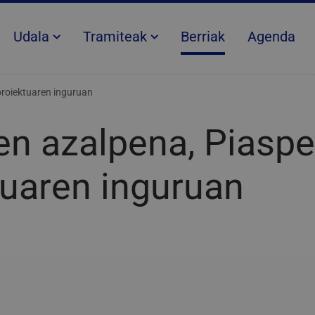
Udala
Tramiteak
Berriak
Agenda
proiektuaren inguruan
en azalpena, Piaspe
tuaren inguruan