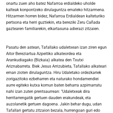
onartu zuen aho batez Nafarroa erdialdeko uholde
kalteak konpontzeko dirulaguntza emateko hitzarmena.
Hitzarmen horren bidez, Nafarroa Erdialdean kalteturiko
pertsona eta herri guztiekin, eta bereziki Zeru Cañada
gaztearen familiarekin, elkartasuna adierazi zitzaien.
Pasatu den astean, Tafallako udaletxean izan ziren egun
Aitor Bereziartua Azpeitiko alkateordea eta
Arankudiagako (Bizkaia) alkatea den Txutxi
Ariznabarreta. Biek Jesus Arrizubieta, Tafallako alkateari
eman zioten dirulaguntza. Hiru Udaletako ordezkariek
zorigazitoko ezbeharren eta naturako hondamendiei
aurre egiteko kutxa komun baten beharra azpimarratu
nahi izan zuten prentsaurrean: "Udaletxeak dira
herritarrengatik gertuen dauden erakundeak, eta
auzolanetik gertuen dagoena. Jakin behar dugu, udan
Tafallari gertatu zitzaion bezala, hurrengoan guri edo