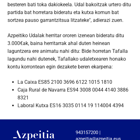
besteren bati toka dakiokeela. Udal bakoitzak urtero ditu
partida bat horretara bideratu eta kutxa komun bat
sortzea pauso garrantzitsua litzateke", adierazi zuen.
Azpeitiko Udalak herritar ororen izenean bideratu ditu
3.000€ak, baina herritarrak ahal duten heinean
laguntzera ere animatu nahi ditu: Bide horretan Tafalla
lagundu nahi dutenek, Tafallako udaletxearen honako
kontu korrontean egin dezakete beren ekarpena:
La Caixa ES85 2100 3696 6122 1015 1810
Caja Rural de Navarra ES94 3008 0044 4140 3886
8321
Laboral Kutxa ES16 3035 0114 19 114004 4394
943157200 |
azpeitia@azpeitia.eus