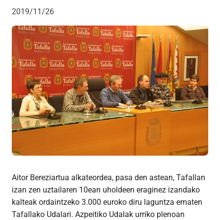
2019/11/26
Aitor Bereziartua alkateordea, pasa den astean, Tafallan
izan zen uztailaren 10ean uholdeen eraginez izandako
kalteak ordaintzeko 3.000 euroko diru laguntza ematen
Tafallako Udalari. Azpeitiko Udalak urriko plenoan