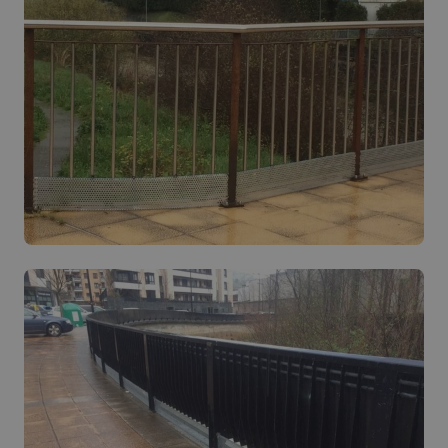
VISITOR_PRIVACY_METADATA
5 hilabete
YouTube
Google Pribatutasun Politika
4 aste
.youtube.com