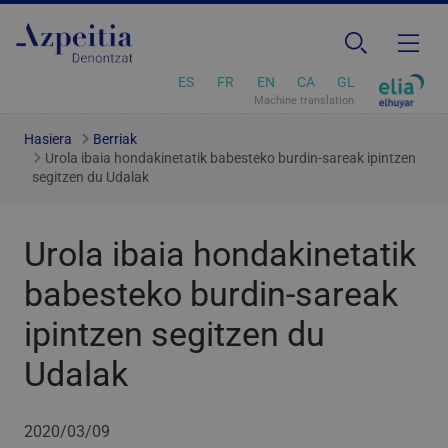
ES
FR
EN
CA
GL
Machine translation
Hasiera
Berriak
Urola ibaia hondakinetatik babesteko burdin-sareak ipintzen
segitzen du Udalak
Urola ibaia hondakinetatik
babesteko burdin-sareak
ipintzen segitzen du
Udalak
2020/03/09