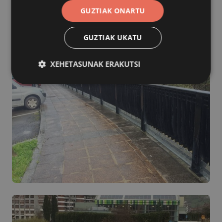
GUZTIAK ONARTU
GUZTIAK UKATU
XEHETASUNAK ERAKUTSI
Behar-beharrezkoa
Errendimendua
Bideratzea
Funtzionaltasuna
Behar-beharrezkoak diren cookiek webgunearen
oinarrizko funtzionalitateak ahalbidetzen dituzte,
esate baterako erabiltzaileen saioa hastea eta
kontuen kudeaketa. Webgunea ezin da behar bezala
erabili guztiz beharrezkoak diren cookierik gabe.
Hornitzailea
/
Izena
Iraungitzea
Domeinua
CookieScriptConsent
urte bat
CookieScript
www.azpeitia.eus