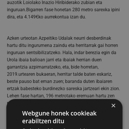
auzotik Loiolako Inazio Hiribiderako zubian eta
inguruan.Bigarren fase honetan 280 metro sarexka ipini
dira, eta 4.149€ko aurrekontua izan du.
Azken urteotan Azpeitiko Udalak neurri desberdinak
hartu ditu ingurumena zaindu eta herritarrak gai horren
inguruan sentsibilizatzeko. Hala, indar berezia egin da
Urola ibaia balioan jarri eta ibaiak herrian duen
garrantzia azpimarratzeko, eta, bide horretan,
2019.urtearen bukaeran, herritar talde baten eskariz,
beste pauso bat eman zuen; baranda duten ibaiaren
ertzak babesteko burdinezko sareska jartzeari ekin zion.
Lehen fase hartan, 196 metrotako eremuan hartu zen
neurria. "Lehen fase hura bukatzean adierazi genuen
×
herrian ditugun 850 metro baranda horietan pixkanaka
Webgune honek cookieak
neurriak hartzeko konpromisoa. Orain bigarren fasea
erabiltzen ditu
egin dugu; beraz, erdia baino gehiago eginda dugu eta