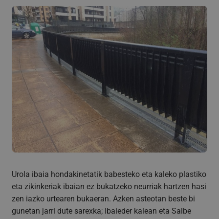
Urola ibaia hondakinetatik babesteko eta kaleko plastiko
eta zikinkeriak ibaian ez bukatzeko neurriak hartzen hasi
zen iazko urtearen bukaeran. Azken asteotan beste bi
gunetan jarri dute sarexka; Ibaieder kalean eta Salbe