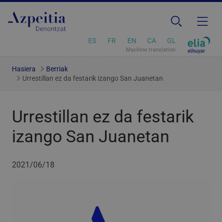
ES
FR
EN
CA
GL
Machine translation
Hasiera
Berriak
Urrestillan ez da festarik izango San Juanetan
Urrestillan ez da festarik
izango San Juanetan
2021/06/18