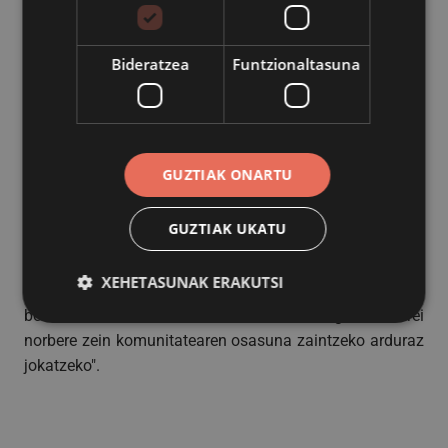
hauetan urrestillara ez joateko deia egiten diegu, ez
delako festarik izango”, zehaztu du Mikel Odriozola festa
Bideratzea
Funtzionaltasuna
batzordeburak.
Festarik ez bada izango ere, iaz bezala, ekitaldi sinboliko
gisa, arbola sartuko dute, neurri zorrotzak hartuta.
"Urrestildarrek zerbait sinbolikoa egin nahi zuten, eta
GUZTIAK ONARTU
hainbat neurri hartuta, aurten ere, zerbait xumea egitea
adostu dugu. Baina ez da festarik izango eta herritarrei
GUZTIAK UKATU
bertara ez joateko eskatu nahi diegu. Badakigu festa
estimatuak direla Urrestillakoak, baina aurtengo ezohiko
XEHETASUNAK ERAKUTSI
egoerak ez du beste ezer antolatzeko segurtasun
bermerik eskaintzen. Mesedez eskatzen diegu herritarrei
norbere zein komunitatearen osasuna zaintzeko arduraz
Behar-beharrezkoa
Errendimendua
jokatzeko".
Bideratzea
Funtzionaltasuna
Behar-beharrezkoak diren cookiek webgunearen
oinarrizko funtzionalitateak ahalbidetzen dituzte,