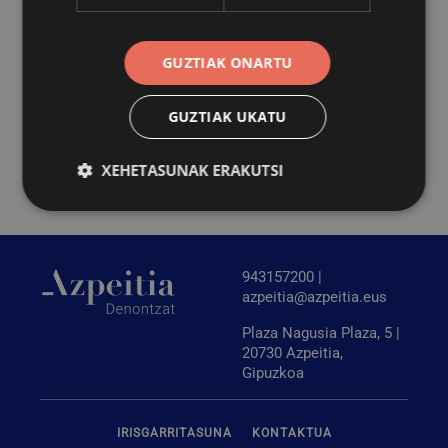
ostiralera, 06:30ean zabalduko du. Itxiera ordutegia,
berriz, mantendu egingo du, eta 21:30ak arte egongo da
GUZTIAK ONARTU
zabalik.
Larunbatetako eta igande eta jaiegunetako ordutegia
GUZTIAK UKATU
orain arteko berbera izango da: larunbatetan, 09:00etatik
20:00etara, eta igande eta jaiegunetan, 09:00etatik
XEHETASUNAK ERAKUTSI
14:00etara.
Behar-beharrezkoa
Errendimendua
943157200 |
Bideratzea
Funtzionaltasuna
azpeitia@azpeitia.eus
Behar-beharrezkoak diren cookiek webgunearen
Plaza Nagusia Plaza, 5 |
oinarrizko funtzionalitateak ahalbidetzen dituzte,
esate baterako erabiltzaileen saioa hastea eta
20730 Azpeitia,
kontuen kudeaketa. Webgunea ezin da behar bezala
Gipuzkoa
erabili guztiz beharrezkoak diren cookierik gabe.
Hornitzailea
/
Izena
Iraungitzea
Domeinua
IRISGARRITASUNA
KONTAKTUA