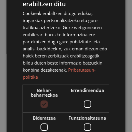
erabiltzen ditu
Cookieak erabiltzen ditugu edukia,
iragarkiak pertsonalizatzeko eta gure
trafikoa aztertzeko. Gure webgunearen
erabilerari buruzko informazioa ere
partekatzen dugu gure publizitate- eta
analisi-bazkideekin, zuk eman diezun edo
haiek beren zerbitzuak erabiltzeagatik
bildu duten beste informazio batzuekin
konbina dezaketenak.
Pribatutasun-
politika
Ostegunetik aurrera, 06:30ean irekiko dute, gaur egun
baino ordu erdi lehenago.
Behar-
Errendimendua
beharrezkoa
Gero eta gehiago dira goizean goiz kirola egitera joaten
diren herritarrak, eta aukera hori errazteko asmoz,
Bideratzea
Funtzionaltasuna
igerilekuaren irekiera-ordutegia aurreratu egingo du
Azpeitiko Udalak: urtarrilaren 2tik aurrera, astelehenetik