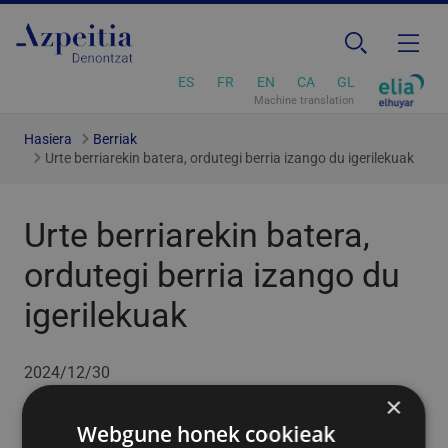
ES
FR
EN
CA
GL
Machine translation
Hasiera
Berriak
Urte berriarekin batera, ordutegi berria izango du igerilekuak
Urte berriarekin batera,
ordutegi berria izango du
igerilekuak
2024/12/30
×
Webgune honek cookieak