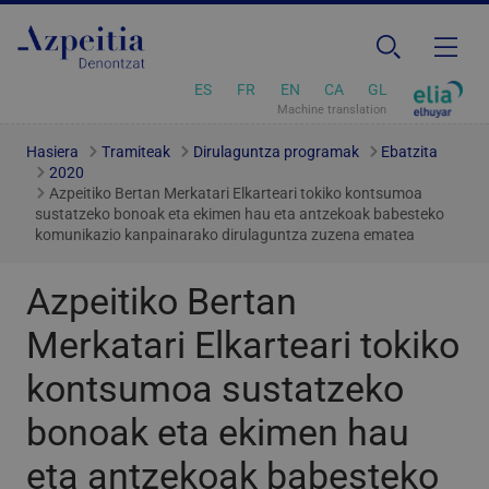
ES
FR
EN
CA
GL
Machine translation
Hasiera
Tramiteak
Dirulaguntza programak
Ebatzita
2020
Azpeitiko Bertan Merkatari Elkarteari tokiko kontsumoa
sustatzeko bonoak eta ekimen hau eta antzekoak babesteko
komunikazio kanpainarako dirulaguntza zuzena ematea
Azpeitiko Bertan
Merkatari Elkarteari tokiko
kontsumoa sustatzeko
bonoak eta ekimen hau
eta antzekoak babesteko