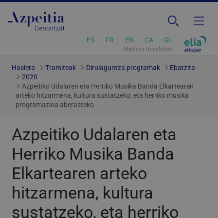
ES
FR
EN
CA
GL
Machine translation
Hasiera
Tramiteak
Dirulaguntza programak
Ebatzita
2020
Azpeitiko Udalaren eta Herriko Musika Banda Elkartearen
arteko hitzarmena, kultura sustatzeko, eta herriko musika
programazioa aberasteko
Azpeitiko Udalaren eta
Herriko Musika Banda
Elkartearen arteko
hitzarmena, kultura
sustatzeko, eta herriko