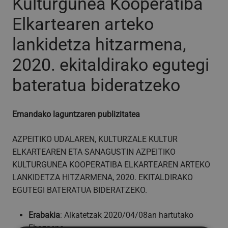
Kulturgunea Kooperatiba
Elkartearen arteko
lankidetza hitzarmena,
2020. ekitaldirako egutegi
bateratua bideratzeko
Emandako laguntzaren publizitatea
AZPEITIKO UDALAREN, KULTURZALE KULTUR
ELKARTEAREN ETA SANAGUSTIN AZPEITIKO
KULTURGUNEA KOOPERATIBA ELKARTEAREN ARTEKO
LANKIDETZA HITZARMENA, 2020. EKITALDIRAKO
EGUTEGI BATERATUA BIDERATZEKO.
Erabakia
: Alkatetzak 2020/04/08an hartutako
Ebazpena.