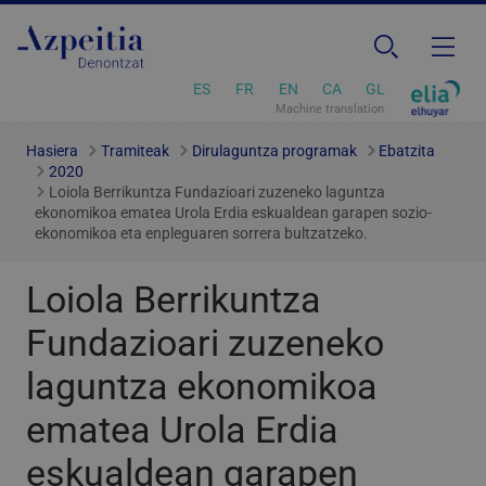
ES
FR
EN
CA
GL
Machine translation
Hasiera
Tramiteak
Dirulaguntza programak
Ebatzita
2020
Loiola Berrikuntza Fundazioari zuzeneko laguntza
ekonomikoa ematea Urola Erdia eskualdean garapen sozio-
ekonomikoa eta enpleguaren sorrera bultzatzeko.
Loiola Berrikuntza
Fundazioari zuzeneko
laguntza ekonomikoa
ematea Urola Erdia
eskualdean garapen