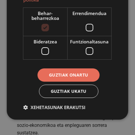
Garapenaren arloan ekitaldi honetan sustatuko
diren ekimenak jasotzen dira, honako erronka hauei
Behar-
Errendimendua
beharrezkoa
erantzunez:
Egitura ekonomikoa dibertsifikatzeko beharra,
ezagutza berrien sektoreetara zabalduz.
Bideratzea
Funtzionaltasuna
Enpresen lehiakortasuna eta kokapen
estrategikoa hobetzea
Teknologia-maila handiko enpresak garatzea
eta sortzea.
Eskualdearen irekiera
GUZTIAK ONARTU
Dirulaguntzaren onuraduna:
Loiola Berrikuntza
Fundazioa (Iraurgi Lantzen SA).
GUZTIAK UKATU
Ebazpena:
2020/12/28ko Alkatetza Dekretua.
Dirulaguntzaren zenbatekoa
: 61.000,00 €
XEHETASUNAK ERAKUTSI
Aurrekontu-saila:
1.1100.422.430.00.02 2020
Interes orokorra:
Urola Erdia eskualdean garapen
sozio-ekonomikoa eta enpleguaren sorrera
Behar-beharrezkoa
Errendimendua
sustatzea.