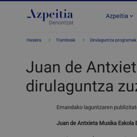
Azpeitia
Hasiera
Tramiteak
Dirulaguntza programak
Juan de Antxiet
dirulaguntza z
Emandako laguntzaren publizita
Juan de Antxieta Musika Eskola E