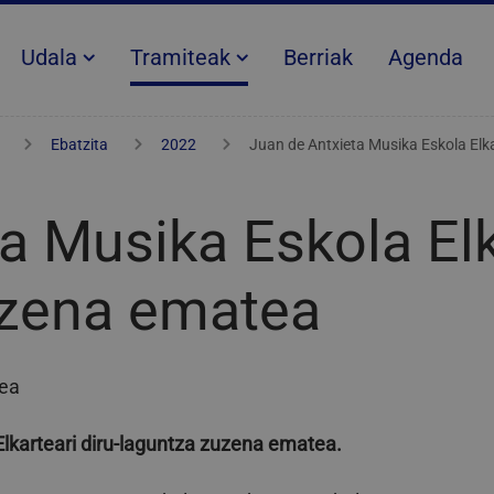
Udala
Tramiteak
Berriak
Agenda
Ebatzita
2022
Juan de Antxieta Musika Eskola Elk
a Musika Eskola Elk
uzena ematea
tea
lkarteari diru-laguntza zuzena ematea.