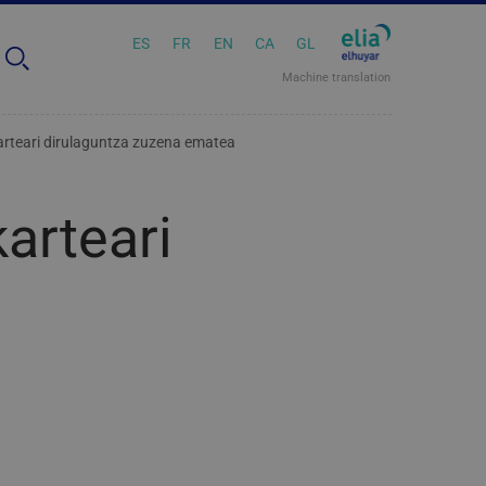
ES
FR
EN
CA
GL
Machine translation
arteari dirulaguntza zuzena ematea
arteari