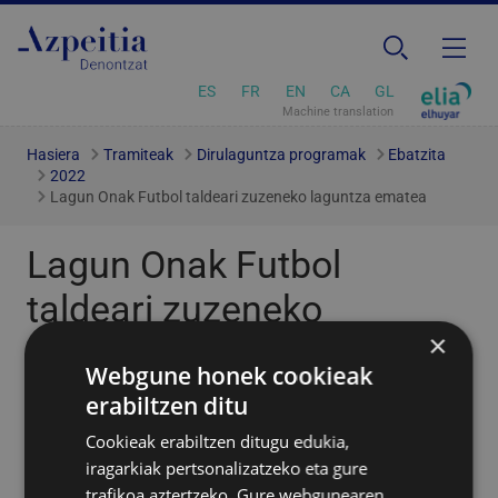
ES
FR
EN
CA
GL
Machine translation
Hasiera
Tramiteak
Dirulaguntza programak
Ebatzita
2022
Lagun Onak Futbol taldeari zuzeneko laguntza ematea
Lagun Onak Futbol
taldeari zuzeneko
×
laguntza ematea
Webgune honek cookieak
erabiltzen ditu
Dirulaguntza ematea
Cookieak erabiltzen ditugu edukia,
iragarkiak pertsonalizatzeko eta gure
Azpeitiko udalak 202ko irailaren 1ean onartutako
trafikoa aztertzeko. Gure webgunearen