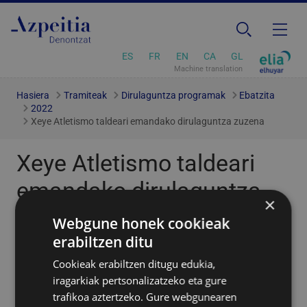
ES
FR
EN
CA
GL
Machine translation
Hasiera
Tramiteak
Dirulaguntza programak
Ebatzita
2022
Xeye Atletismo taldeari emandako dirulaguntza zuzena
Xeye Atletismo taldeari
emandako dirulaguntza
×
zuzena
Webgune honek cookieak
erabiltzen ditu
Emandako laguntzaren publizitatea
Cookieak erabiltzen ditugu edukia,
iragarkiak pertsonalizatzeko eta gure
Kirol jarduera finantzatzeko kirol-klub bati emandako
trafikoa aztertzeko. Gure webgunearen