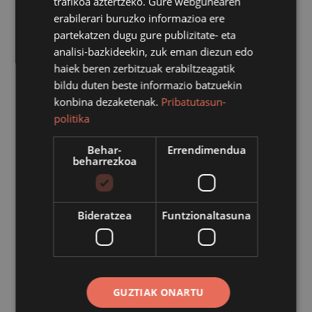
trafikoa aztertzeko. Gure webgunearen
erabilerari buruzko informazioa ere
Azpeitiko metal boskotea musika elkarteari ez-ohiko
partekatzen dugu gure publizitate- eta
dirulaguntza zuzena ematea.
analisi-bazkideekin, zuk eman diezun edo
haiek beren zerbitzuak erabiltzeagatik
Ebazpena
: alkatetzak 2023/10/2-an emandako
bildu duten beste informazio batzuekin
dekretua.
konbina dezaketenak.
Pribatutasun-
Erakundea
: Azpeitiko Metal Boskotea Elkartea
politika
Arrazoia
: Metal Boskoteak 2023-ko XIII.Tuba jaialdia
antolatzea.
Behar-
Errendimendua
beharrezkoa
Zenbatekoa
: 2.900€
Partida
: 1 0401.481.334.00.01 2023
Helburu orokorra:
Herritarren aisialdia bultzatu eta
Bideratzea
Funtzionaltasuna
cultura eta kultur jarduerak sustatzea.
Azpeitiko Udalak dirulaguntza publikoak ematean,
ezinbestean bete behar duen publizitatearen
printzipioaren baitan jakinarazi dena.
GUZTIAK ONARTU