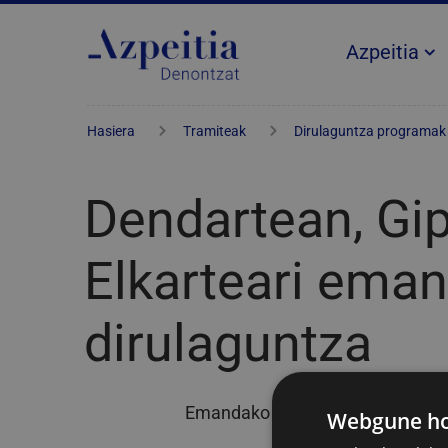
Azpeitia
Hasiera
Tramiteak
Dirulaguntza programak
Dendartean, Gi
Elkarteari ema
dirulaguntza
Emandako laguntzaren publizita
Webgune hon