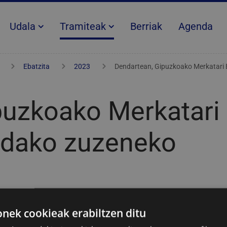
Udala
Tramiteak
Berriak
Agenda
Ebatzita
2023
Dendartean, Gipuzkoako Merkatari 
puzkoako Merkatari
ndako zuzeneko
tea
ek cookieak erabiltzen ditu