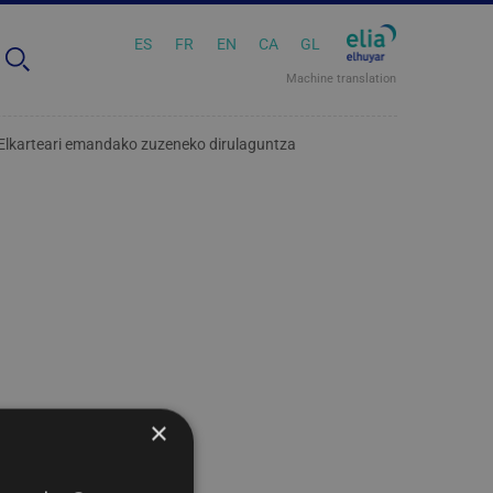
ES
FR
EN
CA
GL
Machine translation
Elkarteari emandako zuzeneko dirulaguntza
×