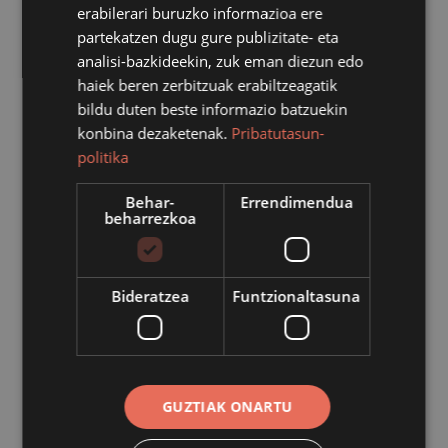
erabilerari buruzko informazioa ere
Escuderia Urraki Elkarteari kirol jarduera finantzatzeko.
partekatzen dugu gure publizitate- eta
analisi-bazkideekin, zuk eman diezun edo
haiek beren zerbitzuak erabiltzeagatik
2023ko Ebazpena:
Alkatetzak 2023/11/07an
bildu duten beste informazio batzuekin
emandako Ebazpena.
konbina dezaketenak.
Pribatutasun-
Onuraduna:
Escuderia Urraki Elkartea: 2.500,00 €.
politika
Helburua:
Azpeitiko herrian 2023ko maiatzaren
13an XXIII. Azpeitiko Rallysprinta antolatzeagatik.
Behar-
Errendimendua
Partida:
1.0500.481.341.00.02 2023 Transferentzia
beharrezkoa
arruntak
Interes orokorra:
Azpeitian kirola eta kirol jarduerak
sustatzea.
Bideratzea
Funtzionaltasuna
Azpeitiko Udalak dirulaguntza publikoak ematean,
ezinbestean bete behar duen publizitatearen
printzipioaren baitan jakinarazi dena.
GUZTIAK ONARTU