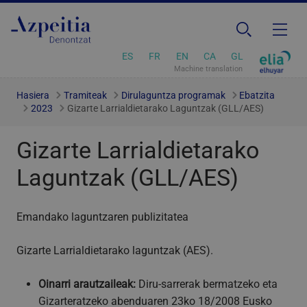
ES
FR
EN
CA
GL
Machine translation
Hasiera
Tramiteak
Dirulaguntza programak
Ebatzita
2023
Gizarte Larrialdietarako Laguntzak (GLL/AES)
Gizarte Larrialdietarako
Laguntzak (GLL/AES)
Emandako laguntzaren publizitatea
Gizarte Larrialdietarako laguntzak (AES).
Oinarri arautzaileak:
Diru-sarrerak bermatzeko eta
Gizarteratzeko abenduaren 23ko 18/2008 Eusko