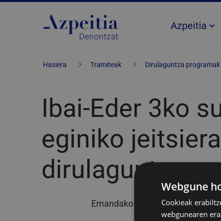
Azpeitia
Hasiera
Tramiteak
Dirulaguntza programak
Ibai-Eder 3ko s
eginiko jeitsie
dirulaguntza
Webgune hon
Cookieak erabiltz
Emandako laguntzaren publizita
webgunearen erabi