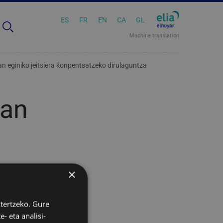
ES
FR
EN
CA
GL
Machine translation
n eginiko jeitsiera konpentsatzeko dirulaguntza
uan
×
ztertzeko. Gure
- eta analisi-