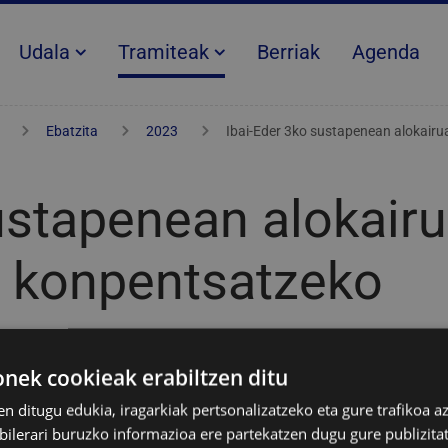
Udala
Tramiteak
Berriak
Agenda
Ebatzita
2023
Ibai-Eder 3ko sustapenean alokairua
ustapenean alokair
ra konpentsatzeko
ek cookieak erabiltzen ditu
en ditugu edukia, iragarkiak pertsonalizatzeko eta gure trafikoa a
tea
lerari buruzko informazioa ere partekatzen dugu gure publizitate