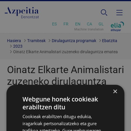
ES
FR
EN
CA
GL
Machine translation
Hasiera
Tramiteak
Dirulaguntza programak
Ebatzita
2023
Oinatz Elkarte Animalistari zuzeneko dirulaguntza ematea
Oinatz Elkarte Animalistari
zuzeneko dirulaguntza
×
ematea
Webgune honek cookieak
erabiltzen ditu
Oinatz Elkarte Animalistari katuak babesteko eta
Cookieak erabiltzen ditugu edukia,
kontrolatzeko egitasmo bat bideratzeko dirulaguntza
iragarkiak pertsonalizatzeko eta gure
zuzena ematea.
trafikoa aztertzeko. Gure webgunearen