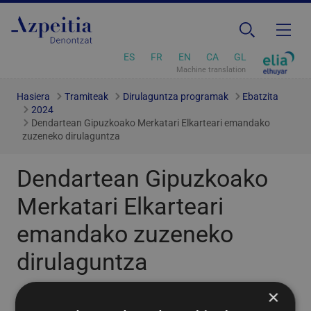
ES
FR
EN
CA
GL
Machine translation
Hasiera
Tramiteak
Dirulaguntza programak
Ebatzita
2024
Dendartean Gipuzkoako Merkatari Elkarteari emandako
zuzeneko dirulaguntza
Dendartean Gipuzkoako
Merkatari Elkarteari
emandako zuzeneko
dirulaguntza
×
Emandako laguntzaren publizitatea