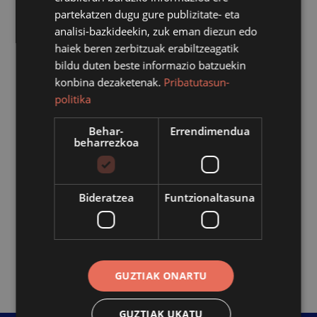
partekatzen dugu gure publizitate- eta
Emandako laguntzaren publizitatea
analisi-bazkideekin, zuk eman diezun edo
haiek beren zerbitzuak erabiltzeagatik
Ibai-Eder kalea, 3-ko sustapenean alokairuan eginiko
bildu duten beste informazio batzuekin
jeitsiera konpentsatzeko dirulaguntza
konbina dezaketenak.
Pribatutasun-
politika
Ebazpena:
Alkatetzak 2024/11/13an emandako
ebazpena.
Behar-
Errendimendua
Kopurua:
52.398,00€
beharrezkoa
Onuraduna:
Azpeitia Berritzen S.A.
Aurrekontuko partida:
1.0201.433.152.10.01 2024
Azpeitia Berritzen etxebizitzak alokatzea.
Bideratzea
Funtzionaltasuna
Interes orokorra:
Etxebizitza publikoaren
sustapenaren baitan "ahalbide txikiena dutenei
laguntzeko programa" gauzatzea.
GUZTIAK ONARTU
GUZTIAK UKATU