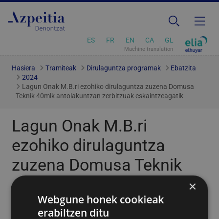
ES
FR
EN
CA
GL
Machine translation
Hasiera
Tramiteak
Dirulaguntza programak
Ebatzita
2024
Lagun Onak M.B.ri ezohiko dirulaguntza zuzena Domusa
Teknik 40mlk antolakuntzan zerbitzuak eskaintzeagatik
Lagun Onak M.B.ri
ezohiko dirulaguntza
zuzena Domusa Teknik
40mlk antolakuntzan
×
Webgune honek cookieak
zerbitzuak
erabiltzen ditu