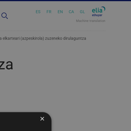
ES
FR
EN
CA
GL
Machine translation
a elkarteari (azpeskirola) zuzeneko dirulaguntza
za
×