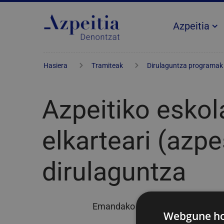
Azpeitia
Hasiera
Tramiteak
Dirulaguntza programak
Azpeitiko eskol
elkarteari (azp
dirulaguntza
Emandako laguntzaren publizita
Webgune hon