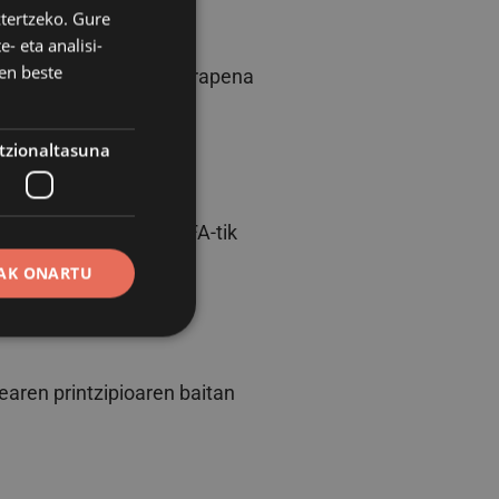
ena
ztertzeko. Gure
- eta analisi-
en beste
ko ikasleen hezkuntza-garapena
tzionaltasuna
 52.250,00€.
, 2.750,00€.
dez, 40.845,00€. (GFA-tik
AK ONARTU
la
earen printzipioaren baitan
erako erabiltzaileen
erik gabe.