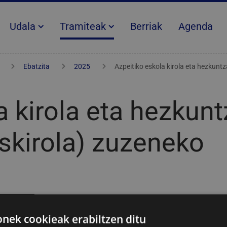
Udala
Tramiteak
Berriak
Agenda
Ebatzita
2025
Azpeitiko eskola kirola eta hezkuntz
a kirola eta hezkunt
eskirola) zuzeneko
tea
ek cookieak erabiltzen ditu