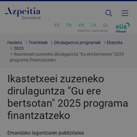
ES
FR
EN
CA
GL
Machine translation
Hasiera
Tramiteak
Dirulaguntza programak
Ebatzita
2025
Ikastetxeei zuzeneko dirulaguntza "Gu ere bertsotan" 2025
programa finantzatzeko
Ikastetxeei zuzeneko
dirulaguntza "Gu ere
bertsotan" 2025 programa
finantzatzeko
Emandako laguntzaren publizitatea