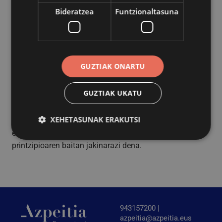
1.919,77 €.
Bideratzea
Funtzionaltasuna
Iraurgi Ikastetxea: 687,55 €.
Azpeitiko Ikastola Karmelo Etxegarai: 2.545,47
€
Aurrekontuko partida:
1 0300.481.326.00.01 2025
GUZTIAK ONARTU
Transferentzia arruntak, bertsolaritza
Interes orokorra:
Hezkuntza sustatzea hezkuntza-
proiektu kulturalen bidez
GUZTIAK UKATU
XEHETASUNAK ERAKUTSI
Azpeitiko Udalak dirulaguntza publikoak ematean,
ezinbestean bete behar duen publizitatearen
printzipioaren baitan jakinarazi dena.
Behar-beharrezkoa
Errendimendua
Bideratzea
Funtzionaltasuna
Behar-beharrezkoak diren cookiek webgunearen
oinarrizko funtzionalitateak ahalbidetzen dituzte,
943157200 |
esate baterako erabiltzaileen saioa hastea eta
kontuen kudeaketa. Webgunea ezin da behar bezala
azpeitia@azpeitia.eus