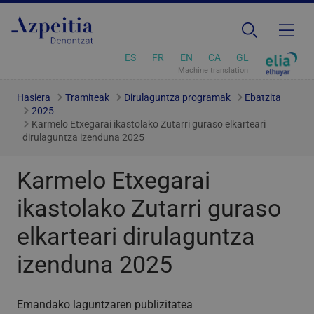
ES
FR
EN
CA
GL
Machine translation
Hasiera
Tramiteak
Dirulaguntza programak
Ebatzita
2025
Karmelo Etxegarai ikastolako Zutarri guraso elkarteari
dirulaguntza izenduna 2025
Karmelo Etxegarai
ikastolako Zutarri guraso
elkarteari dirulaguntza
izenduna 2025
Emandako laguntzaren publizitatea