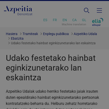
ES
FR
EN
CA
GL
Machine translation
Hasiera
Tramiteak
Enplegu publikoa
Azpeitiko Udala
Ebatzita
Udako festetako hainbat eginkizunetarako lan eskaintza
Udako festetako hainbat
eginkizunetarako lan
eskaintza
Azpeitiko Udalak udako herriko festetako jaiak irauten
duten epealdirako hainbat eginkizunetarako pertsonak
kontratatzeko beharra du. Helburu zehatz horretarako