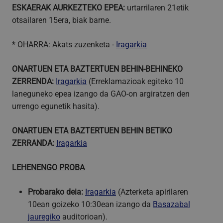
ESKAERAK AURKEZTEKO EPEA:
urtarrilaren 21etik
otsailaren 15era, biak barne.
* OHARRA: Akats zuzenketa -
Iragarkia
ONARTUEN ETA BAZTERTUEN BEHIN-BEHINEKO
ZERRENDA:
Iragarkia
(Erreklamazioak egiteko 10
laneguneko epea izango da GAO-on argiratzen den
urrengo egunetik hasita).
ONARTUEN ETA BAZTERTUEN BEHIN BETIKO
ZERRANDA:
Iragarkia
LEHENENGO PROBA
Probarako deia:
Iragarkia
(Azterketa apirilaren
10ean goizeko 10:30ean izango da
Basazabal
jauregiko
auditorioan).