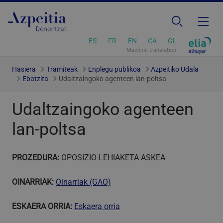
ES
FR
EN
CA
GL
Machine translation
Hasiera
Tramiteak
Enplegu publikoa
Azpeitiko Udala
Ebatzita
Udaltzaingoko agenteen lan-poltsa
Udaltzaingoko agenteen
lan-poltsa
PROZEDURA:
OPOSIZIO-LEHIAKETA ASKEA
OINARRIAK:
Oinarriak (GAO)
ESKAERA ORRIA:
Eskaera orria