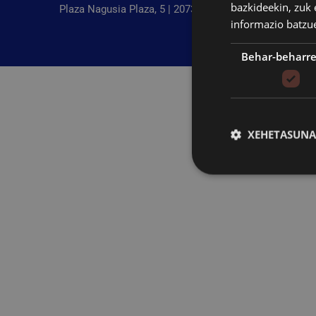
bazkideekin, zuk 
Plaza Nagusia Plaza, 5 | 20730 Azpeitia, Gipuzkoa
informazio batzu
Behar-beharr
XEHETASUNA
Behar-beharrezkoak di
saioa hastea eta kon
Izena
CookieScriptConse