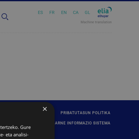
ES
FR
EN
CA
GL
Machine translation
×
ARRITASUNA
KONTAKTUA
PRIBATUTASUN POLITIKA
BARNE INFORMAZIO SISTEMA
ztertzeko. Gure
- eta analisi-