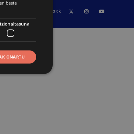
en beste
Udalaren sare sozial guztiak
tzionaltasuna
AK ONARTU
erako erabiltzaileen
erik gabe.
ak erabiltzen du
enak gogoratzeko.
okie banderak ondo