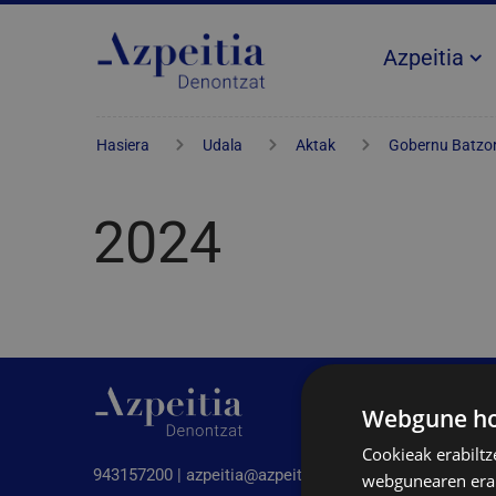
Azpeitia
Hasiera
Udala
Aktak
Gobernu Batzo
2024
Webgune hon
Cookieak erabiltz
943157200 |
azpeitia@azpeitia.eus
webgunearen erabi