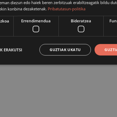
eman diezun edo haiek beren zerbitzuak erabiltzeagatik bildu dut
ekin konbina dezaketenak.
Pribatutasun-politika
ezkoa
Errendimendua
Bideratzea
Fun
K ERAKUTSI
GUZTIAK UKATU
GUZTI
Behar-beharrezkoa
Errendimendua
Bideratzea
Funtzionaltasuna
ren cookiek webgunearen oinarrizko funtzionalitateak ahalbidetzen dituzte, esate bat
tuen kudeaketa. Webgunea ezin da behar bezala erabili guztiz beharrezkoak diren cooki
Hornitzailea
/
Iraungitzea
Azalpena
Domeinua
nt
urte bat
Cookie hau Cookie-Script.com zerbitzu
CookieScript
bisitarien cookien baimenaren hobesp
www.azpeitia.eus
Beharrezkoa da Cookie-Script.com co