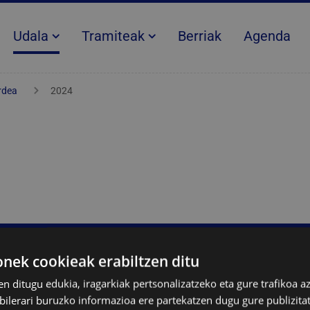
Udala
Tramiteak
Berriak
Agenda
rdea
2024
IRISG
ek cookieak erabiltzen ditu
en ditugu edukia, iragarkiak pertsonalizatzeko eta gure trafikoa a
lerari buruzko informazioa ere partekatzen dugu gure publizitate