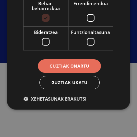
Behar-
Errendimendua
beharrezkoa
IRISGARRITASUNA
KONTAKTUA
PRIBATUTASUN POLITIKA
Bideratzea
Funtzionaltasuna
BARNE INFORMAZIO SISTEMA
GUZTIAK ONARTU
GUZTIAK UKATU
XEHETASUNAK ERAKUTSI
Behar-beharrezkoa
Errendimendua
Bideratzea
Funtzionaltasuna